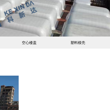
空心楼盖
塑料模壳